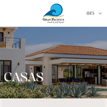
ES
Gran
Pacifica
Beach
&
Golf
Resort
CASAS